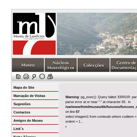
Mapa do Site
Marcação de Visitas
Warning
: pg_exec(): Query failed: ERROR: par
parse error at or near "." at character 65 . in
Sugestões
/var/www/html/museu/db/funcoes/funcoes_
on line
57
Contactos
select imagem1 from conteudo where coditem =
Amigos do Museu
ordem = 1...
Link´s