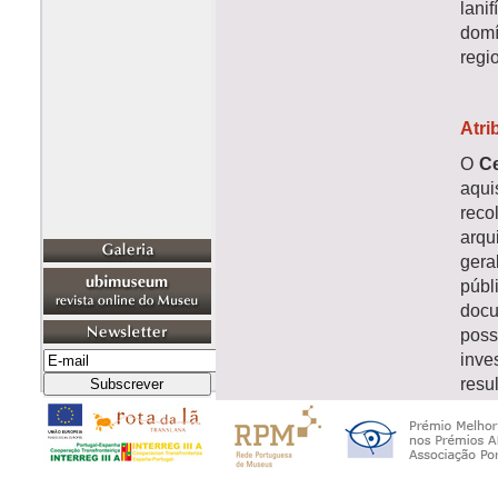
lani
domí
regi
Atri
O
Ce
aqui
reco
arqu
gera
públ
docu
poss
inve
resu
Des
Cent