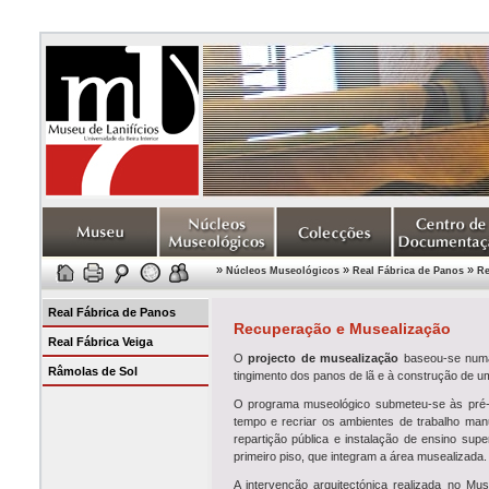
»
»
»
Núcleos Museológicos
Real Fábrica de Panos
Re
Real Fábrica de Panos
Recuperação e Musealização
Real Fábrica Veiga
O
projecto de musealização
baseou-se numa 
Râmolas de Sol
tingimento dos panos de lã e à construção de u
O programa museológico submeteu-se às pré-ex
tempo e recriar os ambientes de trabalho manuf
repartição pública e instalação de ensino supe
primeiro piso, que integram a área musealizada.
A intervenção arquitectónica realizada no Mu