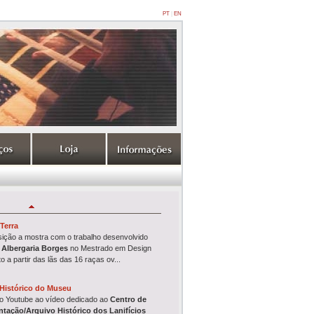
PT
|
EN
Terra
ição a mostra com o trabalho desenvolvido
 Albergaria Borges
no Mestrado em Design
to
a partir das lãs das 16 raças ov...
Histórico do Museu
no Youtube ao vídeo dedicado ao
Centro de
tação/Arquivo Histórico
dos Lanifícios