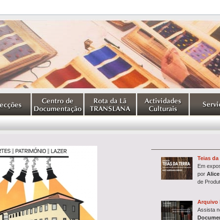
Teias da 
Em expos
por
Alice
de Produ
Arquivo 
Assista 
Documen