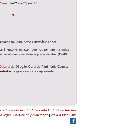
://youtu.be/QZrFYQYwE14
s Tecidas
 estas férias para visitar a exposição
s Tecidas - Do Debuxo ao Cardado
tente na Real Fábrica Veiga até 5 de
.
rdinadas ao tema
timedia
Artes Património Lazer
.
deste mês, disponibilizamos o acesso ao novo
tenimento, e ao lazer, que nos permitem a todos
vel por QR Code, esta App permite uma
especialistas, guardiões e protagonistas (DGPC,
ia de visita mais inclusiva e autónoma.
Industrial
Cultural
da Direção-Geral do Património Cultural,
 a sábado, das 10h-13h e 14h30-18h, o
ratuitas
, e que a seguir se apresenta.
s guiadas no Museu, percursos pedestres
lhã e oficinas têxteis
.
uiada (RTP2)
episódio nº 26 da
Visita Guiada
sobre a
ra Elisa Calado Pinheiro, na
RTP Play
,
de dezemb...
u de Lanifícios da Universidade da Beira Interior
o
o legal
|
Política de privacidade
|
2008 Assec Sim!
 22 de julho
decorre o concurso
nico Superior
na área de Ciências da Terra,
do Ambiente ou Sociologia para o Museu de
.