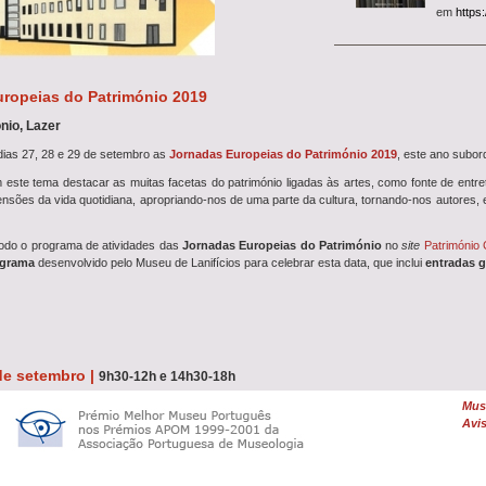
em
https
História
Aproveite
História
ropeias do Património 2019
Covilhã
pa
nio, Lazer
dezembro
dias 27, 28 e 29 de setembro as
Jornadas Europeias do Património 2019
, este ano subo
Guia Mul
A partir 
este tema destacar as muitas facetas do património ligadas às artes, como fonte de entre
Guia Multimédia
. Acessí
ensões da vida quotidiana, apropriando-nos de uma parte da cultura, tornando-nos autores, 
experiênc
Turismo 
odo o programa de atividades das
Jornadas Europeias do Património
no
site
Património 
De terça
ograma
desenvolvido pelo Museu de Lanifícios para celebrar esta data, que inclui
entradas g
Museu disponibiliza
visita
pela Covi
Visita G
Reveja o 
Covilhã, com a investigado
emitido na RTP2 no dia 6 
 de setembro |
9h30-12h e 14h30-18h
a nas Exposições Permanentes “Da Manufactura à Industrialização dos Lanifícios”
Muse
Concurs
Avis
Entre
9 e
mbalinas da Real Fábrica de Panos
(Séc. 18) > Rua Marquês d’Ávila e Bolama, Covilhã
para
Téc
iga: Industrialização dos Lanifícios
(Séc. 19-20) > Calçada do Biribau, Covilhã
Ciências 
Lanifícios