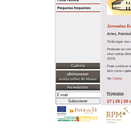
Ficha Técnica
Perguntas frequentes
Jornadas Eu
Artes, Patrimó
Terão lugar nos 
Pretende-se com 
viver outras dim
2019).
Pode conhecer t
bem como o
pr
Ver
Cartaz
Programa
27 | 28 | 29
Entrada Gratuit
//
Tinturarias Po
//
Real Fábrica Ve