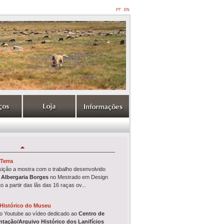
PT
|
EN
Terra
ição a mostra com o trabalho desenvolvido
 Albergaria Borges
no Mestrado em Design
to
a partir das lãs das 16 raças ov...
Histórico do Museu
no Youtube ao vídeo dedicado ao
Centro de
tação/Arquivo Histórico
dos Lanifícios