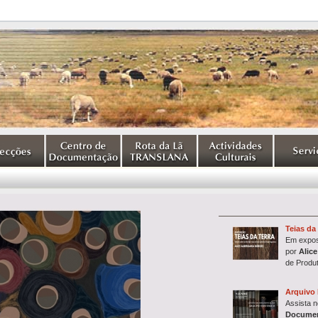
Teias da 
Em expos
por
Alice
de Produ
Arquivo 
Assista 
Documen