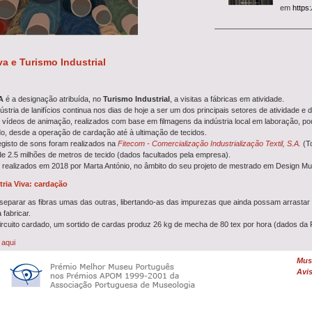
em
https
História
Aproveite
História
va e Turismo Industrial
Covilhã
pa
dezembro
VA
é a designação atribuída, no
Turismo Industrial
, a visitas a fábricas em atividade.
Guia Mul
dústria de lanifícios continua nos dias de hoje a ser um dos principais setores de atividade 
A partir 
 vídeos de animação, realizados com base em filmagens da indústria local em laboração, pod
Guia Multimédia
. Acessí
, desde a operação de cardação até à ultimação de tecidos.
experiênc
egisto de sons foram realizados na
Fitecom - Comercialização Industrialização Textil, S.A.
(T
Turismo 
e 2.5 milhões de metros de tecido (dados facultados pela empresa).
De terça
realizados em 2018 por Marta António, no âmbito do seu projeto de mestrado em Design Mul
Museu disponibiliza
visita
tria Viva: cardação
pela Covi
separar as fibras umas das outras, libertando-as das impurezas que ainda possam arrastar e
Visita G
 fabricar.
Reveja o 
ircuito cardado, um sortido de cardas produz 26 kg de mecha de 80 tex por hora (dados da 
Covilhã, com a investigado
emitido na RTP2 no dia 6 
o
aqui
ria Viva: fiação
Muse
Concurs
Avis
Entre
9 e
nar e torcer a mecha para produzir um fio.
para
Téc
ontínuo de fiação de cardado produz fio de Nm 15, com fusos a rodarem 10.000 rotações/m
Ciências 
o
aqui
Lanifícios