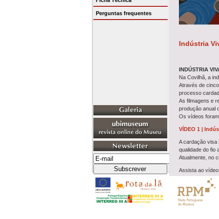
Ficha Técnica
Perguntas frequentes
Indústria Vi
INDÚSTRIA VI
Na Covilhã, a in
Através de cinco
processo cardado
As filmagens e r
produção anual d
Os vídeos foram 
VÍDEO 1 | Indús
A cardação visa 
qualidade do fio a
Atualmente, no c
Assista ao víde
VÍDEO 2 | Indúst
A fiação visa afi
Atualmente, um c
Assista ao víde