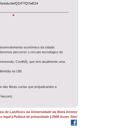
://youtu.be/QZrFYQYwE14
s Tecidas
 estas férias para visitar a exposição
s Tecidas - Do Debuxo ao Cardado
tente na Real Fábrica Veiga até 5 de
.
timedia
e desenvolvimento económico da cidade.
deste mês, disponibilizamos o acesso ao novo
eremos percorrer o circuito tecnológico do
vel por QR Code, esta App permite uma
ia de visita mais inclusiva e autónoma.
ortosendo, Covilhã), que tem atualmente uma
Industrial
 a sábado, das 10h-13h e 14h30-18h, o
timédia na UBI.
s guiadas no Museu, percursos pedestres
lhã e oficinas têxteis
.
 das fibras curtas que prejudicariam a
uiada (RTP2)
episódio nº 26 da
Visita Guiada
sobre a
Fitecom).
ra Elisa Calado Pinheiro, na
RTP Play
,
de dezemb...
u de Lanifícios da Universidade da Beira Interior
o
o legal
|
Política de privacidade
|
2008 Assec Sim!
 22 de julho
decorre o concurso
nico Superior
na área de Ciências da Terra,
inuto (dados da Fitecom).
do Ambiente ou Sociologia para o Museu de
.