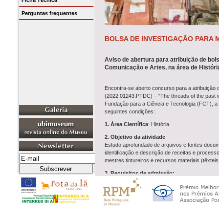
Ficha Técnica
Perguntas frequentes
BOLSA DE INVESTIGAÇÃO PARA 
Aviso de abertura para atribuição de bo
Comunicação e Artes, na área de Históri
Encontra-se aberto concurso para a atribuição
(2022.01243.PTDC) – “The threads of the past we
Fundação para a Ciência e Tecnologia (FCT), a 
seguintes condições:
1. Área Científica
: História.
2. Objetivo da atividade
Estudo aprofundado de arquivos e fontes docume
identificação e descrição de receitas e process
mestres tintureiros e recursos materiais (têxteis
3. Requisitos de admissão:
– Ser titular do Grau de Mestre na área da Histór
– Ser estudante inscrito num ciclo de estudos 
Caso o grau académico requerido para este conc
do Decreto-Lei 66/2018, de 16 de agosto e da Po
obrigatório para a assinatura de contrato. Dem