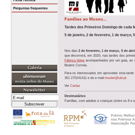
Ficha Técnica
Perguntas frequentes
Famílias ao Museu...
Tardes dos Primeiros Domingo de cada 
5 de janeiro, 2 de fevereiro, 1 de março, 
Nos dias
2 de fevereiro, 1 de março, 5 de abr
que decorrerá, em 2020, nas tardes dos prime
Fábrica Veiga
acompanhados por um guia, as cr
Beatriz Correia.
Para os interessados em aproveitar esta tarde d
351 275241411 e do e-mail
muslan@ubi.pt
.
Ver
Cartaz
Destinatários
Famílias, com adultos e crianças (entre os 8 e 
Datas e horário
Primeiros domingos de cada mês até junho de 202
Local
Núcleo da Real Fábrica de Panos
Rua Marquês d'Ávila e Bolama, 6201-001 Covilhã