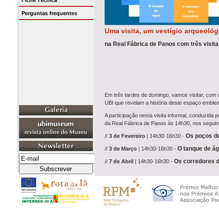
Ficha Técnica
Perguntas frequentes
Uma visita, um vestígio arqueológi
na Real Fábrica de Panos com três visit
Em três tardes de domingo, vamos visitar, com 
UBI que revelam a história deste espaço emblemá
A participação nesta visita informal, conduzida p
da Real Fábrica de Panos às 14h30, nos seguin
Os poços de
//
3 de Fevereiro
| 14h30-16h30 -
O tanque de á
//
3 de Março
| 14h30-16h30 -
Os corredores d
//
7 de Abril
| 14h30-16h30 -
Breve História
A área das tinturarias da antiga Fábrica Real
serviu, a partir de 1888, de quartel do Regimen
reabilitação do edifício pombalino para albergar 