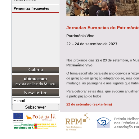
Ficha Técnica
Perguntas frequentes
Jornadas Europeias do Patrimóni
Património Vivo
22 – 24 de setembro de 2023
Nos próximos dias
22 e 23 de setembro
, o Mus
Património Vivo
.
O tema escolhido para este ano convida a “explor
de geração em geração adaptando-se, mas cont
mudança, às paisagens e aos lugares que habi
Para celebrar estes dias, que evocam anualment
à participação de todos.
22 de setembro (sexta-feira)
//
10h às 12h -
Visita orientada ao património
percurso pedestre entre a
Real Fábrica de Pan
Isabel Costa (Burel Factory) e Rita Salvado (M
//
14h30-16h30 -
Laboratório Têxtil
A biotecnol
escolas secundárias, jovens maiores de 17 anos