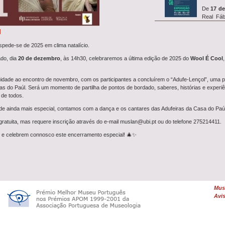
De
17 de
Real Fáb
exposiç&a...
l
spede-se de 2025 em clima natalício.
do, dia
20 de dezembro
, às 14h30, celebraremos a última edição de 2025 do
Wool É Cool
Entre
14 
o
simp
investigação REVIVE, que in
dade ao encontro de novembro, com os participantes a concluírem o “Adufe-Lençol”, uma pe
as do Paúl. Será um momento de partilha de pontos de bordado, saberes, histórias e exper
 de todos.
rde ainda mais especial, contamos com a dança e os cantares das Adufeiras da Casa do Paúl
A oficina
27 de ju
 gratuita, mas requere inscrição através do e-mail muslan@ubi.pt ou do telefone 275214411.
Farrapeiros com a
Oficina
 e celebrem connosco este encerramento especial! 🎄✨
Uma
De
Feltrag
dia 26 de junho, às 10h00,
Muse
...
Avis