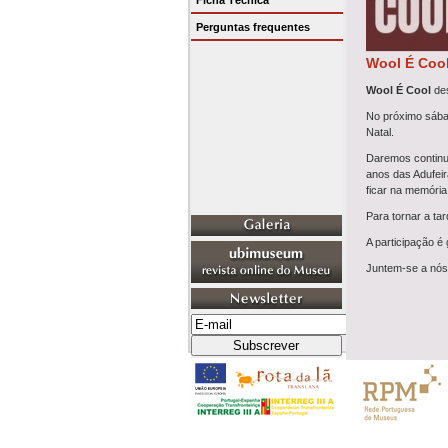
Ficha Técnica
Perguntas frequentes
Wool É Coo
Wool É Cool
de
No próximo sába
Natal.
Daremos continui
anos das Adufeir
ficar na memória
Para tornar a ta
A participação é
Juntem-se a nós