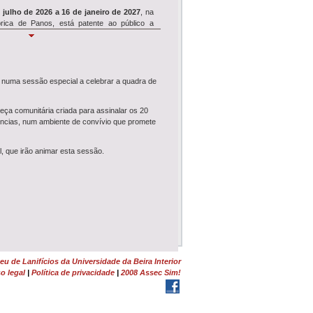
 julho de 2026 a 16 de janeiro de 2027
, na
rica de Panos, está patente ao público a
Simpósio REVIVE
, numa sessão especial a celebrar a quadra de
e 18 de julho
, o Museu de Lanifícios acolhe
ósio de encerramento
do projeto de
clui seminário,...
ça comunitária criada para assinalar os 20
iências, num ambiente de convívio que promete
Wool É Cool
, que irão animar esta sessão.
WOOL É COOL
ruma ao Dominguiso no dia
nho, pelas 17h30, e junta-se à Festa dos
 de Rodilhas: Entre Farrapos e Memórias<...
Tosquia e Feltragem
monstração de Tosquia
e
Oficina de
em
da Lã Churra Mondegueira realizam-se no
 na Quinta da Lameagro, em Pe...
u de Lanifícios da Universidade da Beira Interior
o legal
|
Política de privacidade
|
2008 Assec Sim!