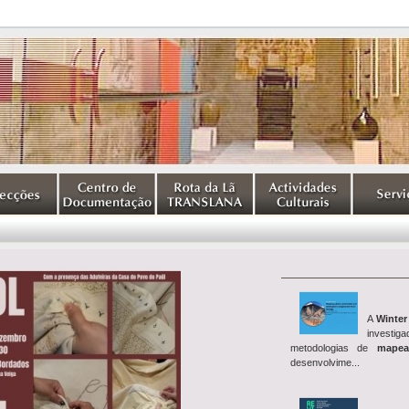
A
Winter
investig
metodologias de
mapea
desenvolvime...