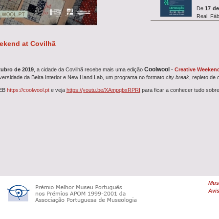
De
17 de
Real Fáb
exposiç&a...
ekend at Covilhã
Entre
14 
o
simp
Coolwool
tubro de 2019
, a cidade da Covilhã recebe mais uma edição
-
Creative Weekend
investigação REVIVE, que in
iversidade da Beira Interior e New Hand Lab, um programa no formato
city break
, repleto de 
WEB
https://coolwool.pt
e veja
https://youtu.be/XAmpqbxRPRI
para ficar a conhecer tudo sobr
A oficina
27 de ju
Farrapeiros com a
Oficina
Uma
De
Feltrag
dia 26 de junho, às 10h00,
Muse
...
Avis