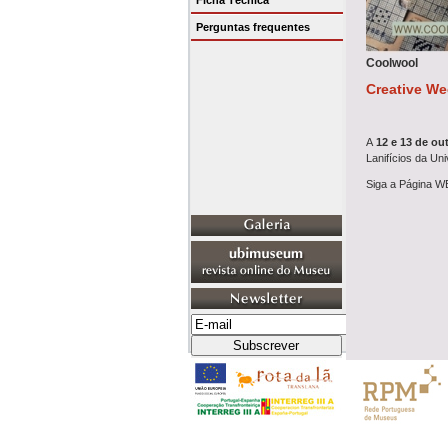
Ficha Técnica
Perguntas frequentes
Coolwool
Creative We
A
12 e 13 de ou
Lanifícios da Un
Siga a Página 