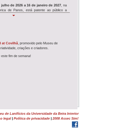
 julho de 2026 a 16 de janeiro de 2027
, na
rica de Panos, está patente ao público a
Simpósio REVIVE
e 18 de julho
, o Museu de Lanifícios acolhe
ósio de encerramento
do projeto de
 at Covilhã
, promovido pelo Museu de
clui seminário,...
criatividade, criações e criadores.
e este fim de semana!
Wool É Cool
WOOL É COOL
ruma ao Dominguiso no dia
nho, pelas 17h30, e junta-se à Festa dos
 de Rodilhas: Entre Farrapos e Memórias<...
Tosquia e Feltragem
monstração de Tosquia
e
Oficina de
em
da Lã Churra Mondegueira realizam-se no
 na Quinta da Lameagro, em Pe...
u de Lanifícios da Universidade da Beira Interior
o legal
|
Política de privacidade
|
2008 Assec Sim!