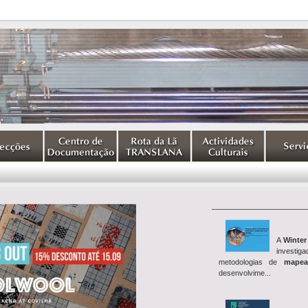
A
Winter
investig
metodologias de
mapea
desenvolvime...