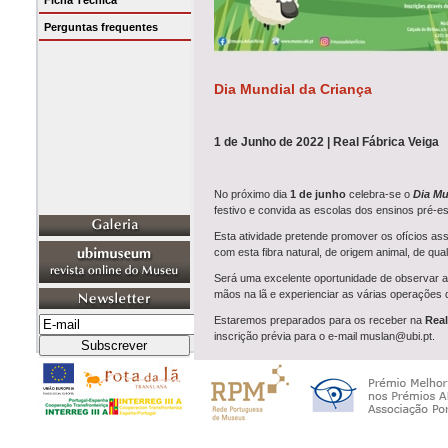
Ficha Técnica
Perguntas frequentes
Dia Mundial da Criança
1 de Junho de 2022 | Real Fábrica Veiga
No próximo dia
1 de junho
celebra-se o
Dia Mu
festivo e convida as escolas dos ensinos pré-es
Esta atividade pretende promover os ofícios as
com esta fibra natural, de origem animal, de qu
Será uma excelente oportunidade de observar a
mãos na lã e experienciar as várias operações d
Estaremos preparados para os receber na
Real
inscrição prévia para o e-mail muslan@ubi.pt.
Para a i
nscrição
há que indicar os seguintes da
10h00 - 12h30
: Escolas: nome da Esco
número de crianças.
14h30-17h
: Público em geral: nome das 