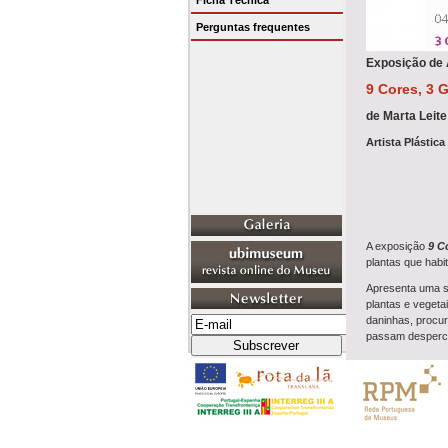
Ficha Técnica
Perguntas frequentes
Exposição de A
9 Cores, 3 
de Marta Leite
Artista Plástic
A exposição
9 Co
plantas que habi
Apresenta uma sé
plantas e vegeta
daninhas, procur
passam desperceb
Em Berlim, os te
tinturaria ances
cromático da ribe
Em
9 Cores, 3 
vivenciando-a e i