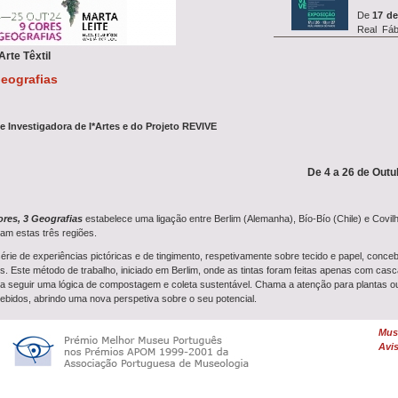
De
17 de
Real Fáb
exposiç&a...
rte Têxtil
Geografias
Entre
14 
o
simp
a e Investigadora de I*Artes e do Projeto REVIVE
investigação REVIVE, que in
De 4 a 26 de Outu
A oficina
27 de ju
res, 3 Geografias
estabelece uma ligação entre Berlim (Alemanha), Bío-Bío (Chile) e Covilh
Farrapeiros com a
Oficina
tam estas três regiões.
rie de experiências pictóricas e de tingimento, respetivamente sobre tecido e papel, conce
is. Este método de trabalho, iniciado em Berlim, onde as tintas foram feitas apenas com casca
Uma
De
a seguir uma lógica de compostagem e coleta sustentável. Chama a atenção para plantas o
Feltrag
idos, abrindo uma nova perspetiva sobre o seu potencial.
dia 26 de junho, às 10h00,
rritórios apresentados são zonas urbanas cobertas de plantas espontâneas. No caso de Bío
Muse
trais ainda vigentes e em risco devido às empresas florestais que afetam a flora autóctone
...
Avis
ira da Goldra, aludindo à identidade têxtil da região.
Geografias
procura-se refletir sobre questões de proteção ambiental e sustentabilidade, ab
nterpretando-a através da materialidade cromática da flora que a habita.