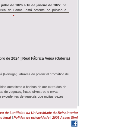
 julho de 2026 a 16 de janeiro de 2027
, na
rica de Panos, está patente ao público a
Simpósio REVIVE
e 18 de julho
, o Museu de Lanifícios acolhe
ósio de encerramento
do projeto de
clui seminário,...
Wool É Cool
bro de 2024 | Real Fábrica Veiga (Galeria)
WOOL É COOL
ruma ao Dominguiso no dia
nho, pelas 17h30, e junta-se à Festa dos
ã (Portugal), através do potencial cromático de
 de Rodilhas: Entre Farrapos e Memórias<...
bidas com tintas e banhos de cor extraídos de
Tosquia e Feltragem
s de vegetais, frutos silvestres e ervas
monstração de Tosquia
e
Oficina de
u excedentes de vegetais que muitas vezes
em
da Lã Churra Mondegueira realizam-se no
 na Quinta da Lameagro, em Pe...
-Bío, as plantas remetem para as tradições de
u de Lanifícios da Universidade da Beira Interior
. Na Covilhã, procedeu-se ao mapeamento
o legal
|
Política de privacidade
|
2008 Assec Sim!
rindo uma nova perspetiva sobre a paisagem,