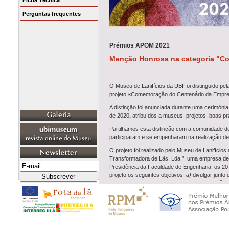
Ficha Técnica
Perguntas frequentes
Prémios APOM 2021
Menção Honrosa na categoria "C
O Museu de Lanifícios da UBI foi distinguido p
projeto «Comemoração do Centenário da Empre
A distinção foi anunciada durante uma
cerimónia
de 2020
,
atribuídos a museus, projetos, boas prá
Partilhamos esta distinção com a comunidade d
participaram e se empenharam na realização des
O projeto foi realizado pelo Museu de Lanifíci
Transformadora de Lãs, Lda.”, uma empresa de la
Presidência da Faculdade de Engenharia, os 20 
projeto os seguintes objetivos:
a)
divulgar junto
testemunhos orais;
c)
promover a participação d
Museu e as comunidades local e académica; e
A narrativa comemorativa
online
, através das r
publicações, entre textos, imagens e vídeos, d
as memórias fabris da Empresa Transf