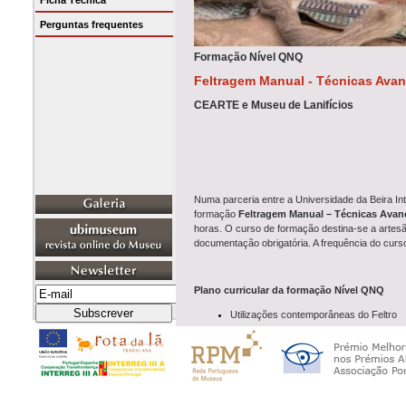
Ficha Técnica
Perguntas frequentes
Formação Nível QNQ
Feltragem Manual - Técnicas Ava
CEARTE e Museu de Lanifícios
Numa parceria entre a Universidade da Beira Int
formação
Feltragem Manual – Técnicas Ava
horas. O curso de formação destina-se a artes
documentação obrigatória. A frequência do curso
Plano curricular da formação Nível QNQ
Utilizações contemporâneas do Feltro
Breve Abordagem à Técnica da Feltra
Breve Abordagem à Técnica da Feltrag
Diversos Tipos de Lãs e Outros Materia
Conceção de Projetos de Vestuário e A
Execução de Projetos
Espaço Criativo