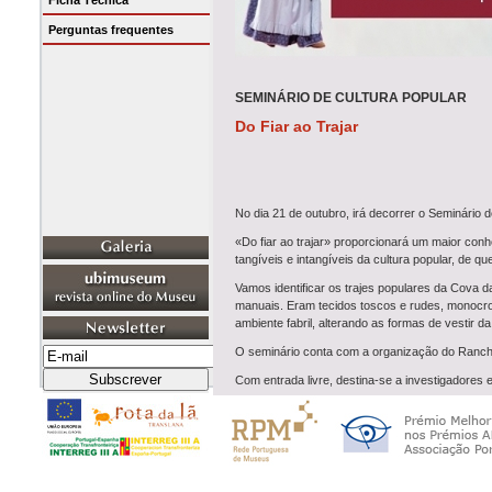
Ficha Técnica
Perguntas frequentes
SEMINÁRIO DE CULTURA POPULAR
Do Fiar ao Trajar
No dia 21 de outubro, irá decorrer o Seminário d
«Do fiar ao trajar» proporcionará um maior conh
tangíveis e intangíveis da cultura popular, de q
Vamos identificar os trajes populares da Cova d
manuais. Eram tecidos toscos e rudes, monocrom
ambiente fabril, alterando as formas de vestir d
O seminário conta com a organização do Rancho 
Com entrada livre, destina-se a investigadores 
Para saber mais, consulte o programa em: https: