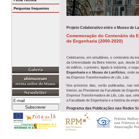
Ficha Técnica
Perguntas frequentes
Projeto Colaborativo entre o Museu de La
Comemoração do Centenário da Em
de Engenharia (2000-2020)
Celebramos, em simultâneo, o centenário da i
da Universidade da Beira Interior, que, desde 20
do edifício, o primeiro, ligado à indústria, o s
Engenharia e o Museu de Lanifícios
, onde a
da
Empresa Transformadora de Lãs, Lda.
Nos próximos dias, serão publicadas, nas rede
Interior, ao Presidente da Faculdade de Engen
Empresa Transformadora de Lãs, Lda.
que, simb
a Faculdade de Engenharia e a história da empr
Programa das Publicações nas Redes So
// 24 e 25 de novembro
- Fotografia e a entrev
// 26 e 27 de novembro
- O Presidente da Facu
Lda.;
// 28 e 29 de novembro
- O Presidente do De